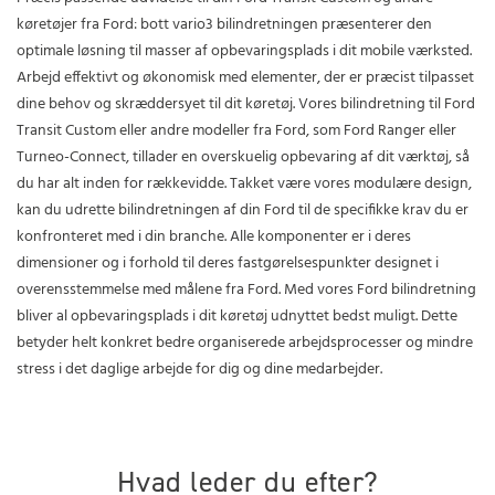
køretøjer fra Ford: bott vario3 bilindretningen præsenterer den
optimale løsning til masser af opbevaringsplads i dit mobile værksted.
Arbejd effektivt og økonomisk med elementer, der er præcist tilpasset
dine behov og skræddersyet til dit køretøj. Vores bilindretning til Ford
Transit Custom eller andre modeller fra Ford, som Ford Ranger eller
Turneo-Connect, tillader en overskuelig opbevaring af dit værktøj, så
du har alt inden for rækkevidde. Takket være vores modulære design,
kan du udrette bilindretningen af din Ford til de specifikke krav du er
konfronteret med i din branche. Alle komponenter er i deres
dimensioner og i forhold til deres fastgørelsespunkter designet i
overensstemmelse med målene fra Ford. Med vores Ford bilindretning
bliver al opbevaringsplads i dit køretøj udnyttet bedst muligt. Dette
betyder helt konkret bedre organiserede arbejdsprocesser og mindre
stress i det daglige arbejde for dig og dine medarbejder.
Hvad leder du efter?