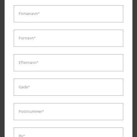
Firmanavn*
Fornavn*
Efternavn*
Gade*
Postnummer*
By*